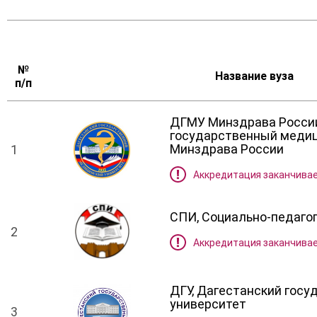
Университету
Обучение для людей
Довузовская
№
больше 50 лет
с ограниченными
подготовка
Название вуза
п/п
возможностями
ДГМУ Минздрава России
государственный медиц
Минздрава России
1
Аккредитация заканчивае
СПИ, Социально-педаго
2
Аккредитация заканчивае
ДГУ, Дагестанский гос
университет
3