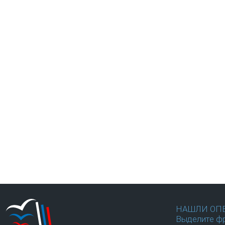
НАШЛИ ОП
Выделите фр