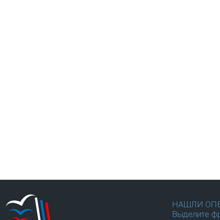
НАШЛИ ОП
Выделите фр