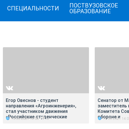
ПОСТВУЗОВСКОЕ
СПЕЦИАЛЬНОСТИ
ОБРАЗОВАНИЕ
Егор Овеснов - студент
Сенатор от М
направления «Агроинженерия»,
заместитель
стал участником движения
Комитета Сов
«Российские студенческие
обороне и
10.09.2021 18:08
10.09.2021 14:
0