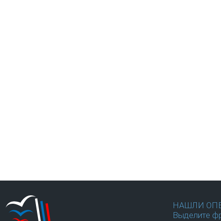
НАШЛИ ОП
Выделите фр