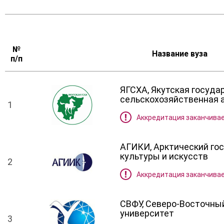
Университету
Обучение для людей
Довузовская
№
больше 50 лет
с ограниченными
подготовка
Название вуза
п/п
возможностями
ЯГСХА, Якутская госуда
сельскохозяйственная 
1
Аккредитация заканчивае
АГИКИ, Арктический го
культуры и искусств
2
Аккредитация заканчивае
СВФУ, Северо-Восточны
университет
3