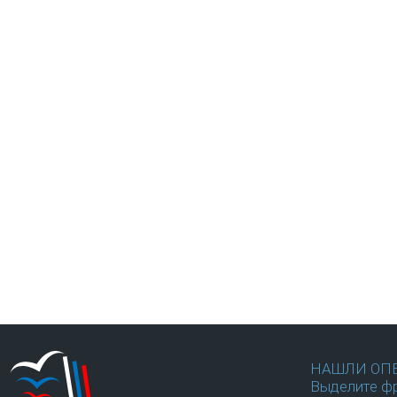
НАШЛИ ОП
Выделите фр