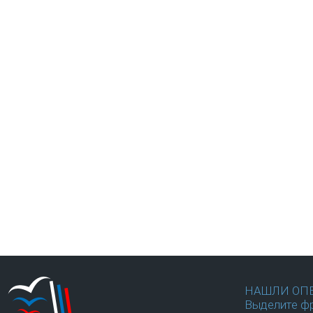
НАШЛИ ОП
Выделите фр