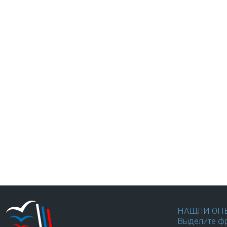
НАШЛИ ОП
Выделите фр