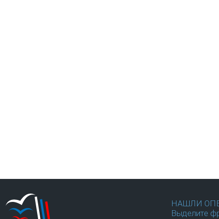
НАШЛИ ОП
Выделите фр