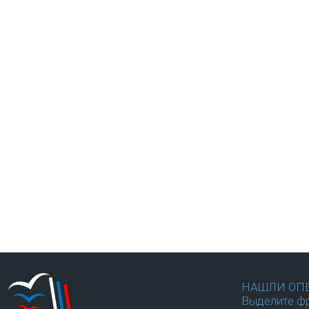
НАШЛИ ОП
Выделите фр