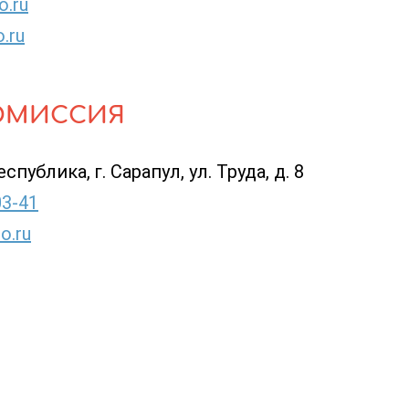
o.ru
o.ru
ОМИССИЯ
публика, г. Сарапул, ул. Труда, д. 8
03-41
o.ru