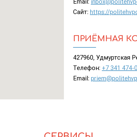
Email:
inbox@politehvp
Сайт:
https://politehvp
ПРИЁМНАЯ К
427960, Удмуртская Рес
Телефон:
+7 341 474-
Email:
priem@politehvp
СЕРВИСЫ