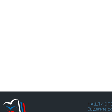
НАШЛИ ОП
Выделите фр