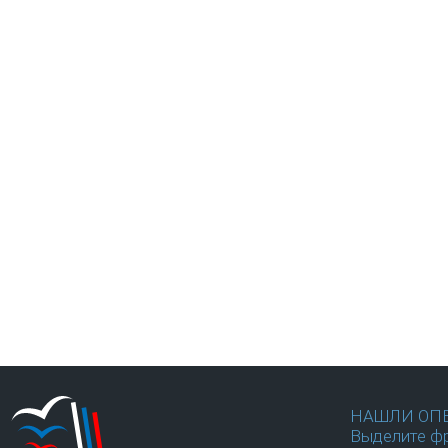
НАШЛИ ОП
Выделите фр