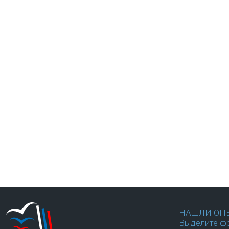
НАШЛИ ОП
Выделите фр