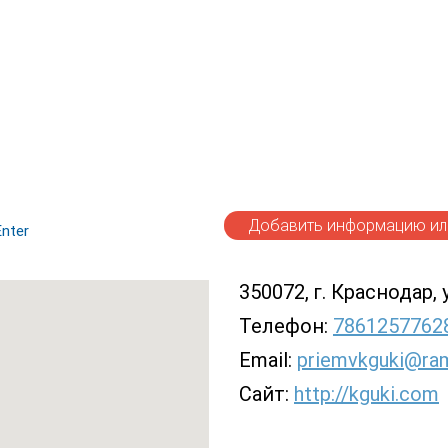
Добавить информацию или
nter
350072, г. Краснодар, 
Телефон:
7861257762
Email:
priemvkguki@ram
Сайт:
http://kguki.com