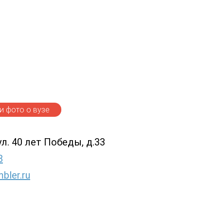
 фото о вузе
ул. 40 лет Победы, д.33
8
bler.ru