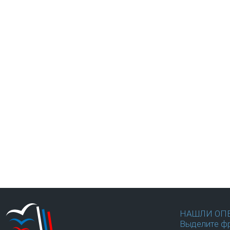
НАШЛИ ОП
Выделите фр