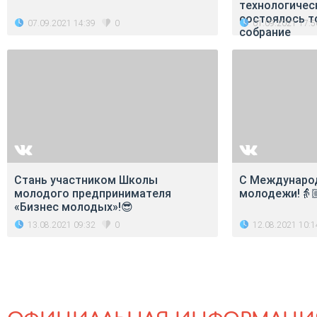
технологичес
состоялось т
07.09.2021 14:39
01.09.2021 17:5
0
собрание
Стань участником Школы
С Междунаро
молодого предпринимателя
молодежи!👵
«Бизнес молодых»!😎
13.08.2021 09:32
12.08.2021 10:1
0