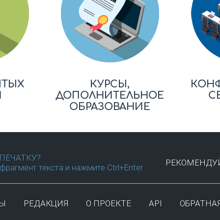
ЫТЫХ
КУРСЫ,
КОН
Й
ДОПОЛНИТЕЛЬНОЕ
С
ОБРАЗОВАНИЕ
ПЕЧАТКУ?
РЕКОМЕНДУЙ
фрагмент текста и нажмите Ctrl+Enter
ТЫ
РЕДАКЦИЯ
О ПРОЕКТЕ
API
ОБРАТНАЯ