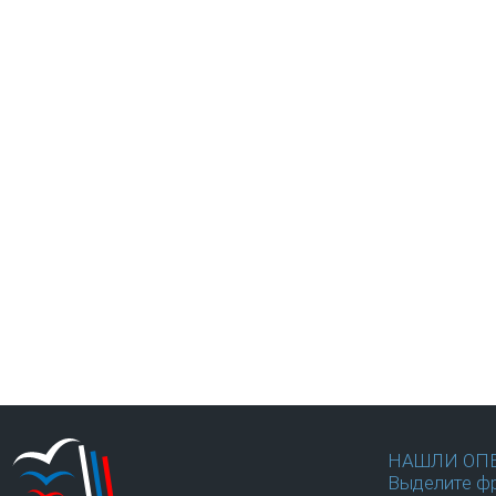
НАШЛИ ОП
Выделите фр