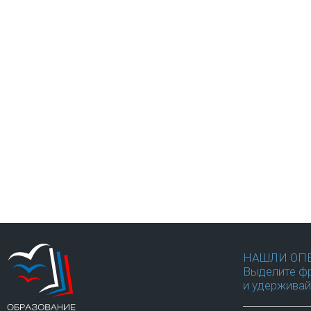
НАШЛИ ОП
Выделите фр
и удерживай