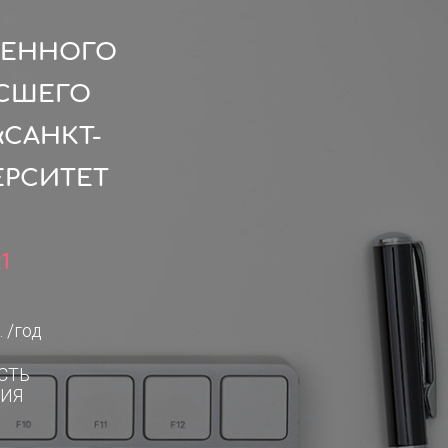
ВЕННОГО
ЫСШЕГО
САНКТ-
ЕРСИТЕТ
1
. /год
СТЬ
ИЯ