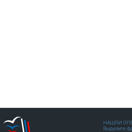
НАШЛИ ОП
Выделите фр