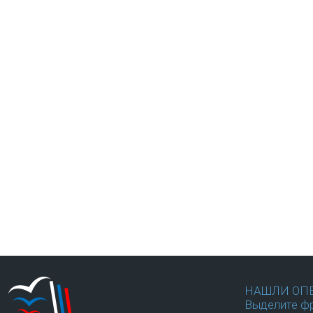
НАШЛИ ОП
Выделите фр