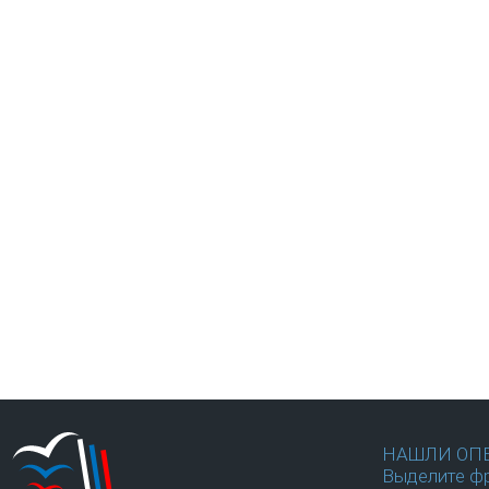
НАШЛИ ОП
Выделите фр