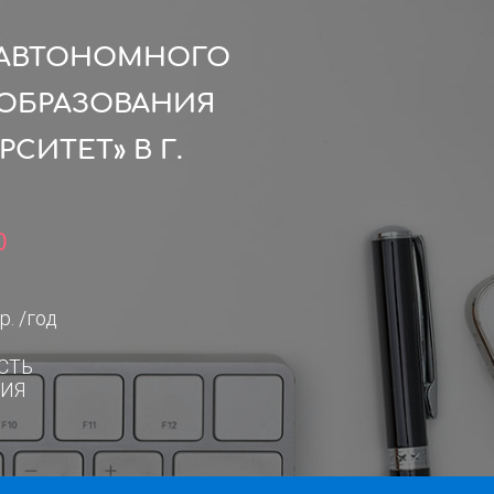
 АВТОНОМНОГО
ОБРАЗОВАНИЯ
ИТЕТ» В Г.
0
р. /год
СТЬ
ИЯ