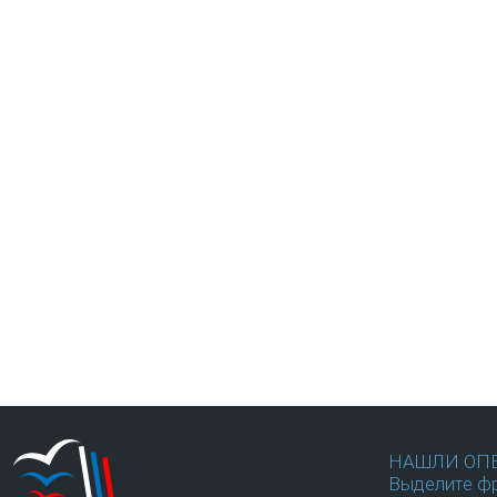
НАШЛИ ОП
Выделите фр