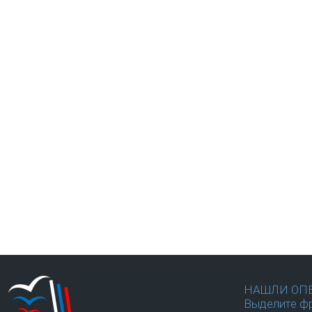
НАШЛИ ОП
Выделите фр