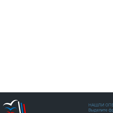
НАШЛИ ОП
Выделите фр