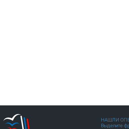
НАШЛИ ОП
Выделите фр