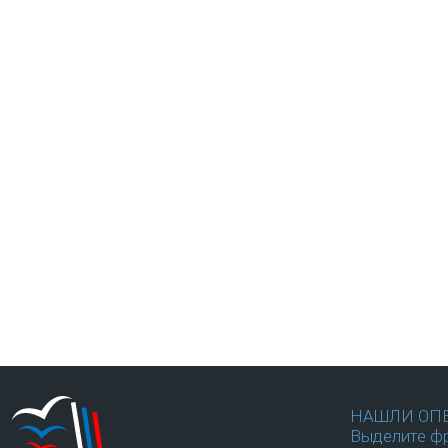
НАШЛИ ОП
Выделите фр