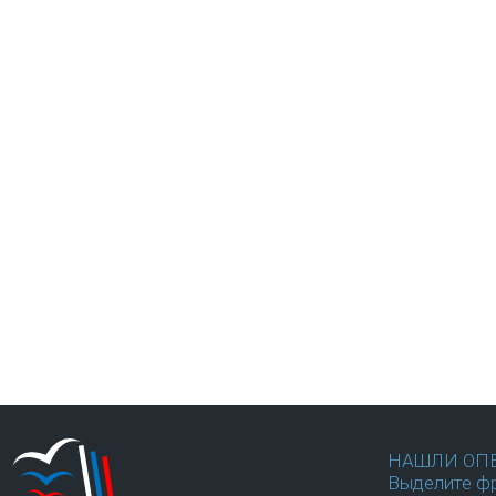
НАШЛИ ОП
Выделите фр