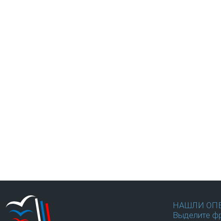
НАШЛИ ОП
Выделите фр