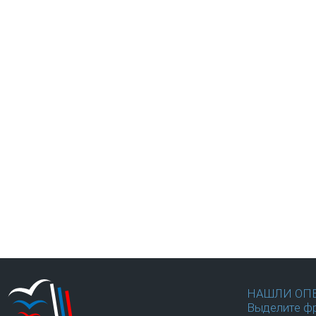
НАШЛИ ОП
Выделите фр