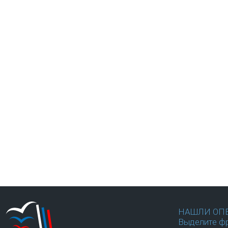
НАШЛИ ОП
Выделите фр