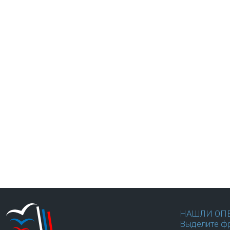
НАШЛИ ОП
Выделите фр