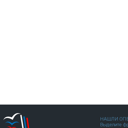
НАШЛИ ОП
Выделите фр