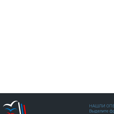
НАШЛИ ОП
Выделите фр