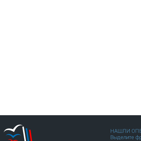
НАШЛИ ОП
Выделите фр