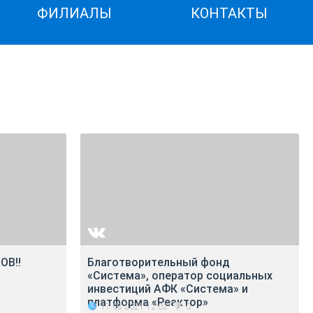
ФИЛИАЛЫ
КОНТАКТЫ
ОВ‼
Благотворительный фонд
«Система», оператор социальных
инвестиций АФК «Система» и
платформа «Реактор»
17.08.2021 12:02
0