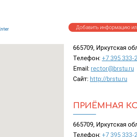
Добавить информацию или
nter
665709, Иркутская обла
Телефон:
+7 395 333-
Email:
rector@brstu.ru
Сайт:
http://brstu.ru
ПРИЁМНАЯ К
665709, Иркутская обла
Телефон:
+7 395 333-