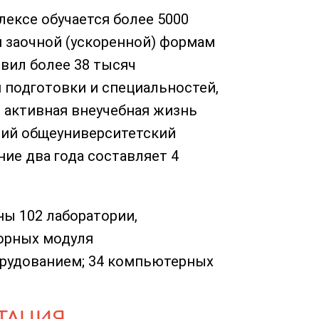
ексе обучается более 5000
и заочной (ускоренной) формам
овил более 38 тысяч
 подготовки и специальностей,
е активная внеучебная жизнь
ний общеуниверситетский
ние два года составляет 4
ны 102 лаборатории,
орных модуля
рудованием; 34 компьютерных
ТАЦИЯ