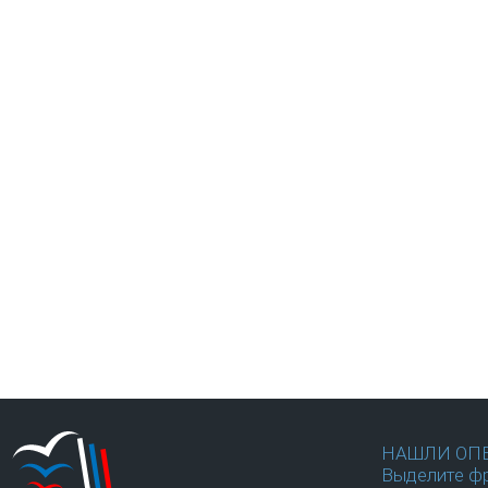
НАШЛИ ОП
Выделите фр