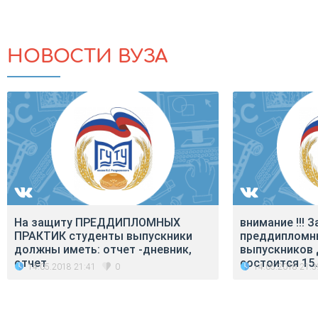
НОВОСТИ ВУЗА
На защиту ПРЕДДИПЛОМНЫХ
внимание !!! 
ПРАКТИК студенты выпускники
преддипломн
должны иметь: отчет -дневник,
выпускников
отчет
состоится 15.
14.05.2018 21:41
14.05.2018 21:3
0