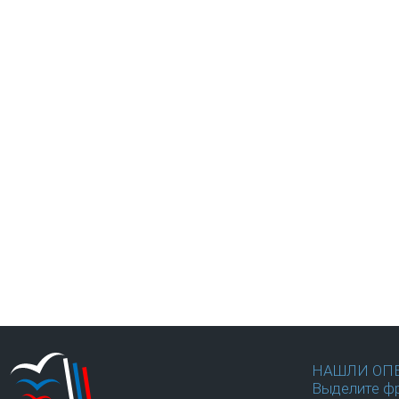
НАШЛИ ОП
Выделите фр