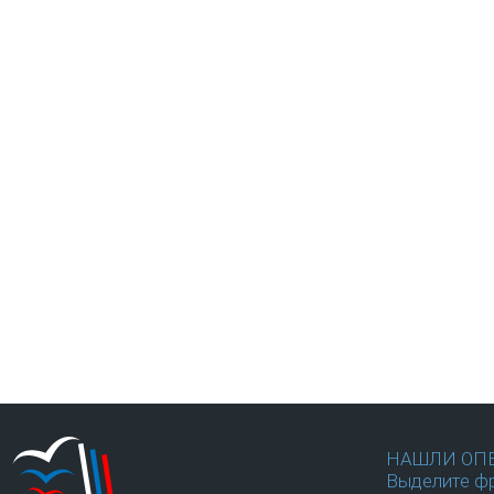
НАШЛИ ОП
Выделите фр