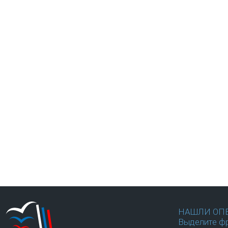
НАШЛИ ОП
Выделите фр