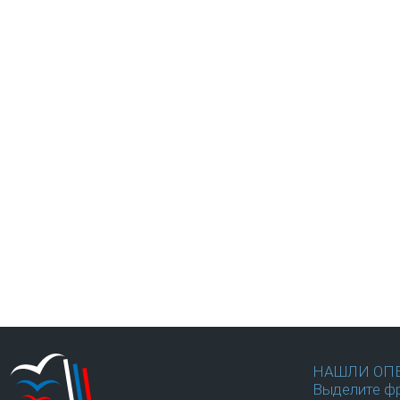
НАШЛИ ОП
Выделите фр