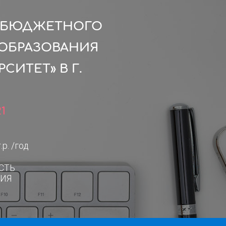
О БЮДЖЕТНОГО
ОБРАЗОВАНИЯ
ИТЕТ» В Г.
1
.р. /год
СТЬ
ИЯ