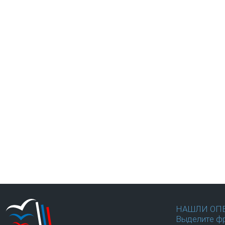
НАШЛИ ОП
Выделите фр