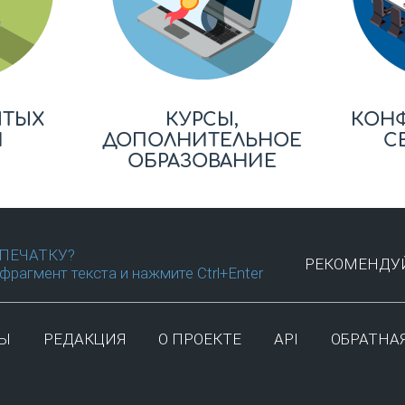
ЫТЫХ
КУРСЫ,
КОН
Й
ДОПОЛНИТЕЛЬНОЕ
С
ОБРАЗОВАНИЕ
ПЕЧАТКУ?
РЕКОМЕНДУЙ
фрагмент текста и нажмите Ctrl+Enter
ТЫ
РЕДАКЦИЯ
О ПРОЕКТЕ
API
ОБРАТНАЯ