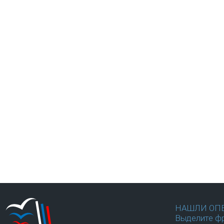
НАШЛИ ОП
Выделите фр